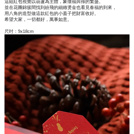
這組紅包視覺以葫蘆為主體，象徵福與祿的繁盛。
並在花團錦簇間找到紛飛的細緻燙金也看見春福的到來，
用八角的造型做這款紅包的小蓋子把財富收好。
希望大家，一切都好，萬事如意。
尺吋：9x18cm