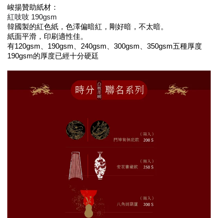
峻揚贊助紙材：
紅吱吱 190gsm
韓國製的紅色紙，色澤偏暗紅，剛好暗，不太暗。
紙面平滑，印刷適性佳。
有120gsm、190gsm、240gsm、300gsm、350gsm五種厚度
190gsm的厚度已經十分硬廷