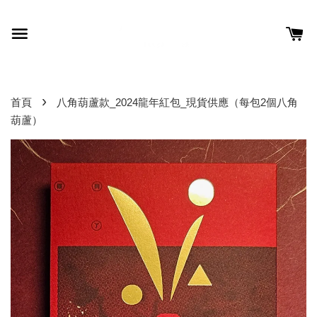
›
首頁
八角葫蘆款_2024龍年紅包_現貨供應（每包2個八角
葫蘆）