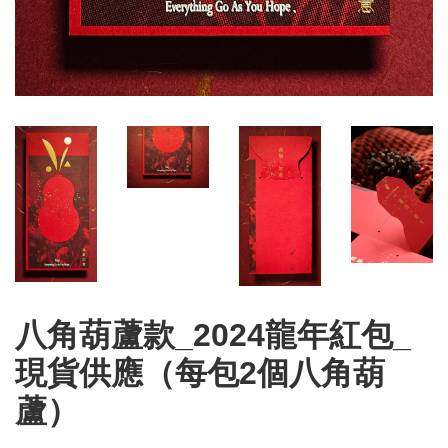
八角葫蘆款_2024龍年紅包_
現貨供應（每包2個八角葫
蘆）