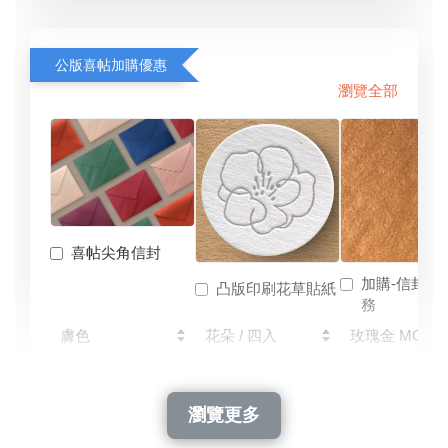
公版喜帖加購優惠
瀏覽全部
喜帖尖角信封
加購-信封燙
凸版印刷花草貼紙
務
-
+
-
+
-
NT$ 24
NT$ 28
NT$ 1,050
NT$ 35
NT$ 40
NT$ 1,500
瀏覽更多