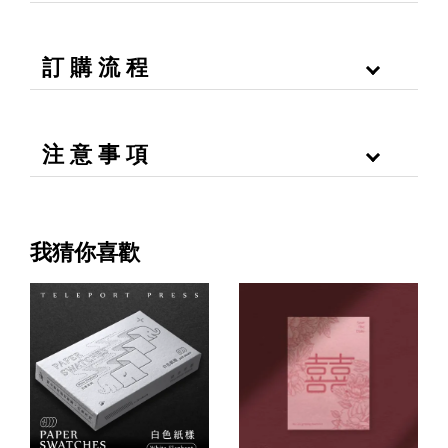
訂 購 流 程
注 意 事 項
我猜你喜歡