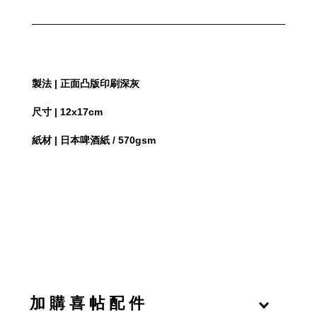
製法 | 正面凸版印刷深灰
尺寸 | 12x17cm
紙材 | 日本啤酒紙 / 570gsm
加 購 喜 帖 配 件