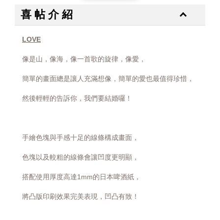
加入購物車
喜 帖 介 紹
LOVE
像是山，像海，像一首歌的旋律，像愛，
簡單的畫面總是讓人充滿想像，
簡單的愛也最值得珍惜，
然後輕輕的告訴你，我們要結婚囉！
手繪色塊與手感十足的線條構成畫面，
色塊以及較粗的線條會讓凹度更明顯，
搭配使用厚度高達1mm的日本啤酒紙，
將凸版印刷效果完美表現，凹凸有致！