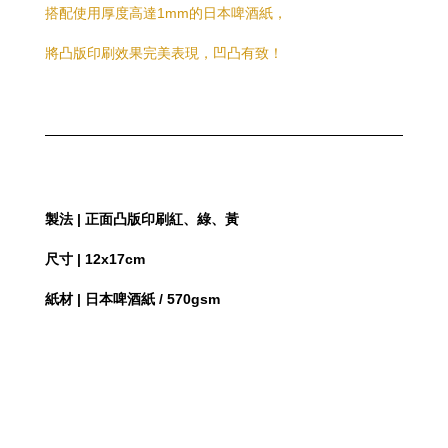
搭配使用厚度高達1mm的日本啤酒紙，
將凸版印刷效果完美表現，凹凸有致！
製法 | 正面凸版印刷紅、綠、黃
尺寸 | 12x17cm
紙材 | 日本啤酒紙 / 570gsm