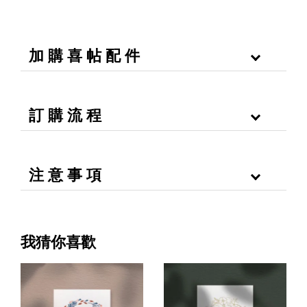
加 購 喜 帖 配 件
訂 購 流 程
注 意 事 項
我猜你喜歡