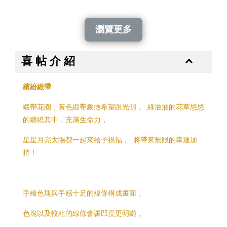
-
+
-
+
-
NT$ 24
NT$ 28
NT$ 1,050
NT$ 35
NT$ 40
NT$ 1,500
瀏覽更多
加入購物車
喜 帖 介 紹
繽紛緞帶
緞帶花圈，黃色緞帶象徵希望跟光明， 綠油油的花草悠悠
的纏繞其中，充滿生命力，
星星月亮太陽都一起來給予祝福， 將帶來無限的幸運加
持！
手繪色塊與手感十足的線條構成畫面，
色塊以及較粗的線條會讓凹度更明顯，