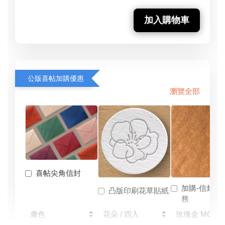
加入購物車
公版喜帖加購優惠
瀏覽全部
喜帖尖角信封
加購-信封燙
凸版印刷花草貼紙
務