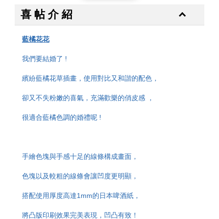
加入購物車
喜 帖 介 紹
藍橘花花
我們要結婚了 !
繽紛藍橘花草插畫，
使用對比又和諧的配色，
卻又不失粉嫩的喜氣，
充滿歡樂的俏皮感 ，
很適合藍橘色調的婚禮呢 !
手繪色塊與手感十足的線條構成畫面，
色塊以及較粗的線條會讓凹度更明顯，
搭配使用厚度高達1mm的日本啤酒紙，
將凸版印刷效果完美表現，凹凸有致！