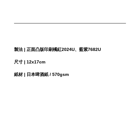
製法 | 正面凸版印刷橘紅2024U、藍紫7682U
尺寸 | 12x17cm
紙材 | 日本啤酒紙 / 570gsm