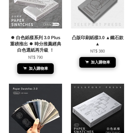
⏺︎ 白色紙樣系列 3.0 Plus
凸版印刷紙樣3.0 ▲鐵石款
重磅推出 ⏺︎ 時分推薦經典
▲
白色選紙再升級 ！
NT$ 380
NT$ 790
加入購物車
加入購物車