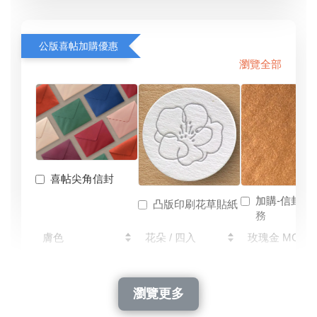
公版喜帖加購優惠
瀏覽全部
喜帖尖角信封
加購-信封燙
凸版印刷花草貼紙
務
-
+
-
+
-
NT$ 24
NT$ 28
NT$ 1,050
NT$ 35
NT$ 40
NT$ 1,500
瀏覽更多