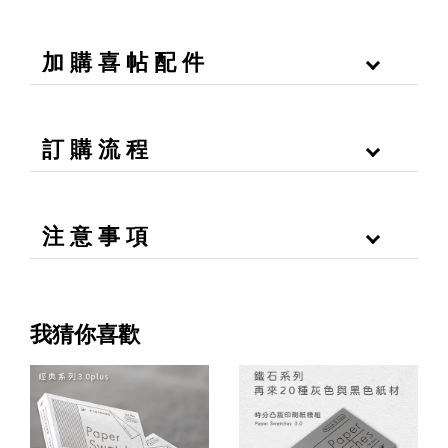
加 購 喜 帖 配 件
訂 購 流 程
注 意 事 項
我猜你喜歡