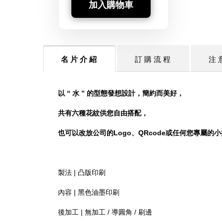
加入購物車
名 片 介 紹
訂 購 流 程
注 
以 “ 水 ” 的型態發想設計，簡約而美好，
共有六種花紋供您自由搭配，
也可以改放公司的Logo、
QRcode或任何您專屬的
製法 | 凸版印刷
內容 | 黑色油墨印刷
後加工 | 無加工 / 導圓角 / 刷邊