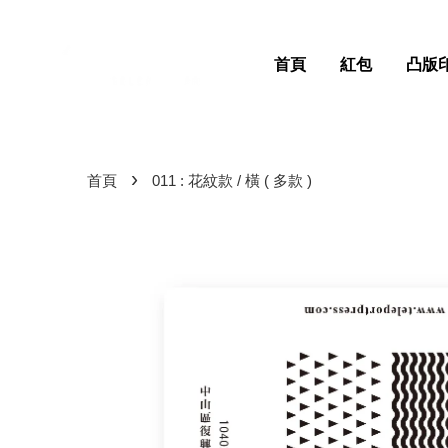
首頁
紅包
凸版
›
首頁
011 : 花紋款 / 橫 ( 多款 )