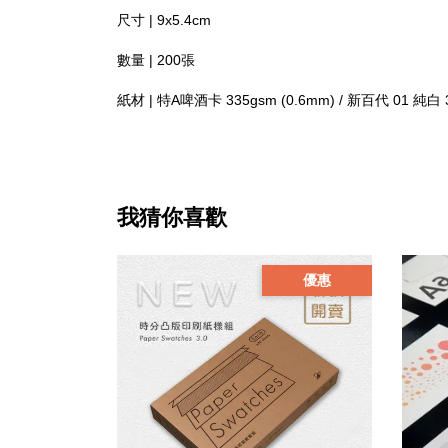
尺寸 | 9x5.4cm
數量 | 200張
紙材 | 特A啤酒卡 335gsm (0.6mm) / 新百代 01 純白 3
我猜你喜歡
優惠