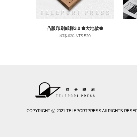
凸版印刷紙樣3.0 ⬟大地款⬟
NT$ 620
NT$ 520
COPYRIGHT ⓒ 2021 TELEPORTPRESS All RIGHTS RESE