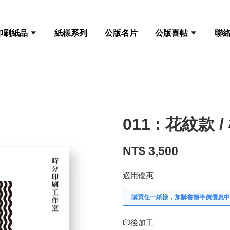
印刷紙品
紙樣系列
公版名片
公版喜帖
聯
011 : 花紋款 /
NT$ 3,500
適用優惠
購買任一紙樣，加購書籤半價優惠中
印後加工