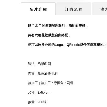
名 片 介 紹
訂 購 流 程
注 
以 “ 水 ” 的型態發想設計，簡約而美好，
共有六種花紋供您自由搭配，
也可以改放公司的Logo、
QRcode或任何您專屬的
製法 | 凸版印刷
內容 | 黑色油墨印刷
後加工 | 無加工 / 導圓角 / 刷邊
尺寸 | 9x5.4cm
數量 | 200張