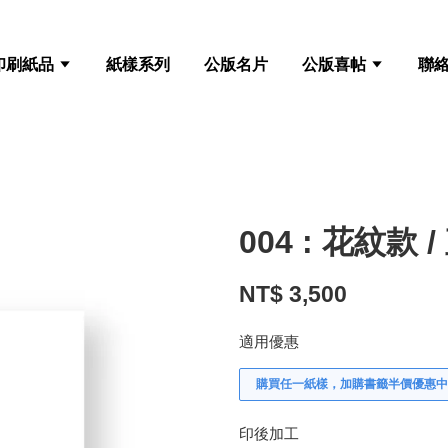
印刷紙品
紙樣系列
公版名片
公版喜帖
聯
004 : 花紋款 /
NT$ 3,500
適用優惠
購買任一紙樣，加購書籤半價優惠中
印後加工