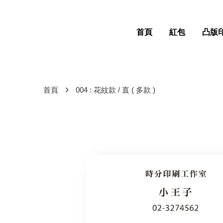
首頁
紅包
凸版
›
首頁
004 : 花紋款 / 直 ( 多款 )