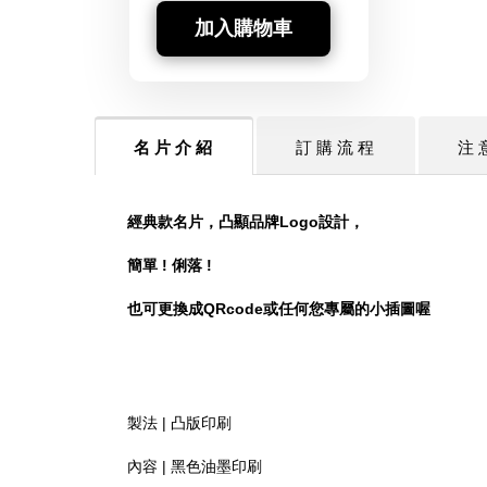
加入購物車
名 片 介 紹
訂 購 流 程
注 
經典款名片，凸顯品牌Logo設計，
簡單 ! 俐落 !
也可更換成QRcode或任何您專屬的小插圖喔
製法 | 凸版印刷
內容 | 黑色油墨印刷