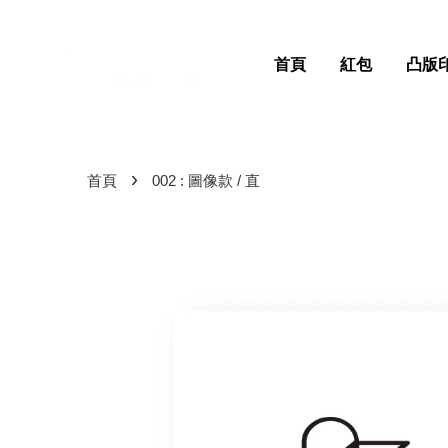
首頁
紅包
凸版
›
首頁
002 : 圖像款 / 直