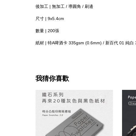
後加工 | 無加工 / 導圓角 / 刷邊
尺寸 | 9x5.4cm
數量 | 200張
紙材 | 特A啤酒卡 335gsm (0.6mm) / 新百代 01 純白 3
我猜你喜歡