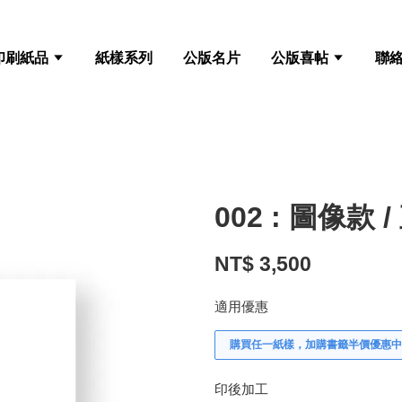
印刷紙品
紙樣系列
公版名片
公版喜帖
聯
002 : 圖像款 /
NT$ 3,500
適用優惠
購買任一紙樣，加購書籤半價優惠中
印後加工