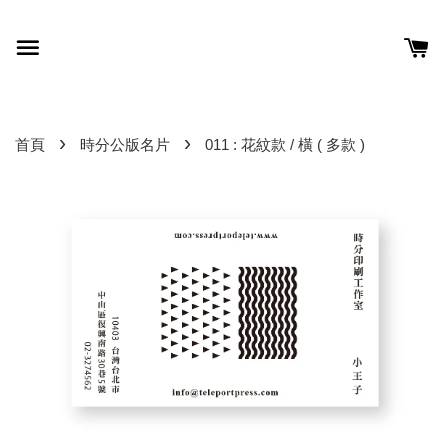
›
›
首頁
時分公版名片
011 : 花紋款 / 橫 ( 多款 )