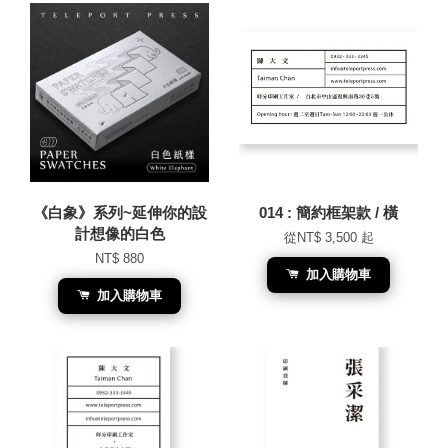
《白象》系列~延伸你的設
014 : 簡約框架款 / 橫
計想像的白色
從
NT$ 3,500
起
NT$ 880
加入購物車
加入購物車