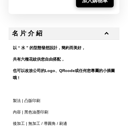
加入購物車
名 片 介 紹
以 “ 水 ” 的型態發想設計，簡約而美好，
共有六種花紋供您自由搭配，
也可以改放公司的Logo、
QRcode或任何您專屬的小插圖
哦 !
製法 | 凸版印刷
內容 | 黑色油墨印刷
後加工 | 無加工 / 導圓角 / 刷邊