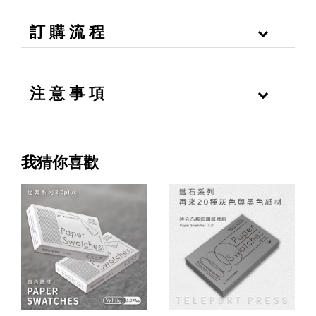
訂 購 流 程
注 意 事 項
我猜你喜歡