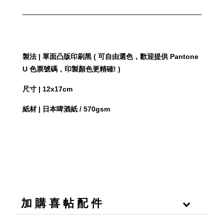
製法 | 單面凸版印刷黑 ( 可自由選色，歡迎提供 Pantone
U 色票號碼，印製顏色更精確! )
尺寸 | 12x17cm
紙材 | 日本啤酒紙 / 570gsm
加 購 喜 帖 配 件