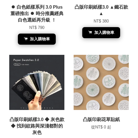
⏺︎ 白色紙樣系列 3.0 Plus
凸版印刷紙樣3.0 ▲鐵石款
重磅推出 ⏺︎ 時分推薦經典
▲
白色選紙再升級 ！
NT$ 380
NT$ 790
加入購物車
加入購物車
凸版印刷紙樣3.0 ◆ 灰色款
凸版印刷花草貼紙
◆ 找到紋路與深淺都對的
從
NT$ 0
起
灰色