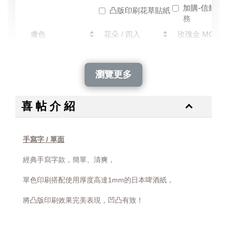
加購-信封燙
凸版印刷花草貼紙
務
-
+
-
+
-
NT$ 24
NT$ 28
NT$ 1,050
NT$ 35
NT$ 40
NT$ 1,500
瀏覽更多
加入購物車
喜 帖 介 紹
手寫字 / 單面
經典手寫字款，簡單、清爽，
單色印刷搭配使用
厚度高達1mm的日本啤酒紙，
將凸版印刷效果完美表現，凹凸有致！