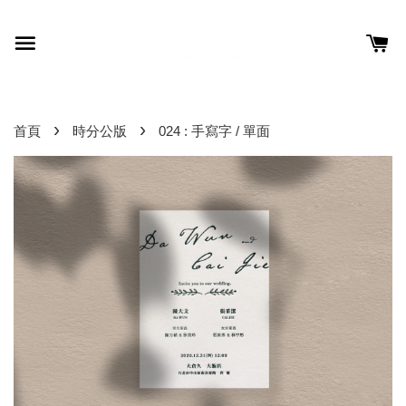
›
›
首頁
時分公版
024 : 手寫字 / 單面